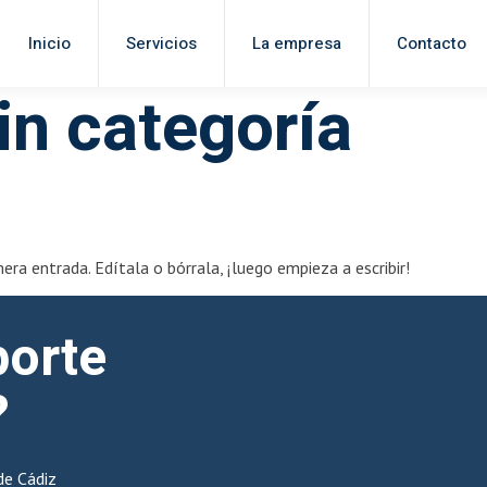
Inicio
Servicios
La empresa
Contacto
in categoría
ra entrada. Edítala o bórrala, ¡luego empieza a escribir!
porte
?
de Cádiz