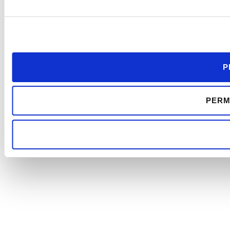
P
PERM